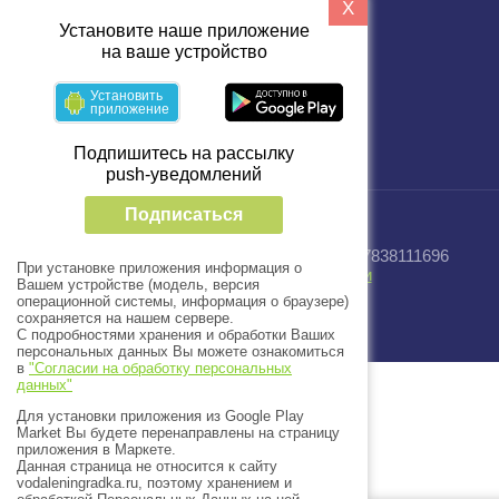
X
Установите наше приложение
на ваше устройство
Установить
приложение
Подпишитесь на рассылку
push-уведомлений
Подписаться
© 2025 - 2026 Завод “Водный Мир” ИНН 7838111696
При установке приложения информация о
Политика конфиденциальности
Вашем устройстве (модель, версия
операционной системы, информация о браузере)
Создать сайт
в Мегагрупп.ру
сохраняется на нашем сервере.
С подробностями хранения и обработки Ваших
персональных данных Вы можете ознакомиться
в
"Согласии на обработку персональных
данных"
Для установки приложения из Google Play
Market Вы будете перенаправлены на страницу
приложения в Маркете.
Данная страница не относится к сайту
vodaleningradka.ru, поэтому хранением и