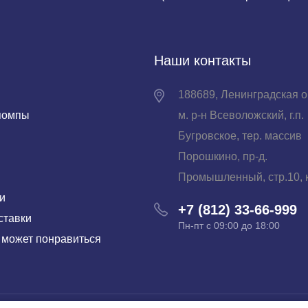
Наши контакты
188689, Ленинградская о
помпы
м. р-н Всеволожский, г.п.
Бугровское, тер. массив
Порошкино, пр-д.
Промышленный, стр.10, к
и
+7 (812) 33-66-999
ставки
Пн-пт с 09:00 до 18:00
 может понравиться