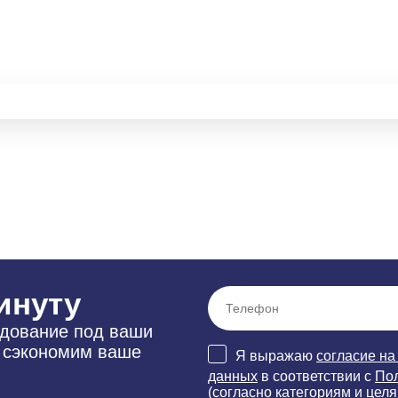
инуту
удование под ваши
и сэкономим ваше
Я выражаю
согласие на
данных
в соответствии с
По
(согласно категориям и целя