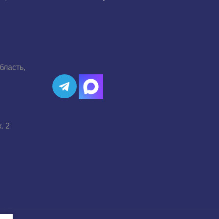
бласть,
. 2