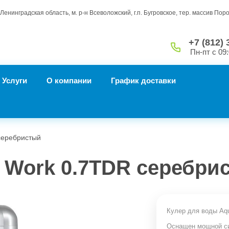
Ленинградская область, м. р-н Всеволожский, г.п. Бугровское, тер. массив Пор
+7 (812) 
Пн-пт с 09:
Услуги
О компании
График доставки
 серебристый
 Work 0.7TDR серебри
Кулер для воды Aq
Оснащен мощной си