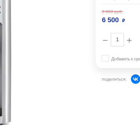
9 000
руб.
6 500
−
+
Добавить к с
поделиться: