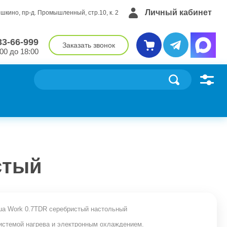
Личный кабинет
ошкино, пр-д. Промышленный, стр.10, к. 2
33-66-999
Заказать звонок
00 до 18:00
стый
ua Work 0.7TDR серебристый настольный
стемой нагрева и электронным охлаждением.