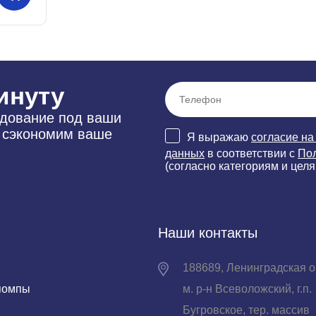
инуту
удование под ваши
и сэкономим ваше
Я выражаю
согласие на
данных
в соответствии с
По
(согласно категориям и целя
Наши контакты
188689, Ленинградская о
помпы
м. р-н Всеволожский, г.п.
Бугровское, тер. массив