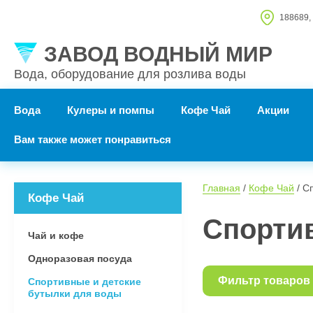
188689, 
ЗАВОД ВОДНЫЙ МИР
Вода, оборудование для розлива воды
Вода
Кулеры и помпы
Кофе Чай
Акции
Вам также может понравиться
Главная
 / 
Кофе Чай
 / 
Кофе Чай
Спортив
Чай и кофе
Одноразовая посуда
Фильтр товаров
Спортивные и детские
бутылки для воды