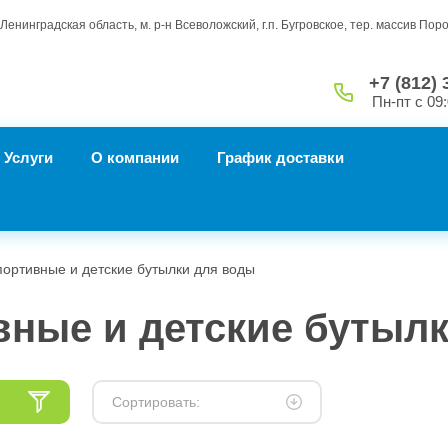
Ленинградская область, м. р-н Всеволожский, г.п. Бугровское, тер. массив Пор
+7 (812) 
Пн-пт с 09:
Услуги
О компании
График доставки
Спортивные и детские бутылки для воды
ные и детские бутыл
Сортировать: