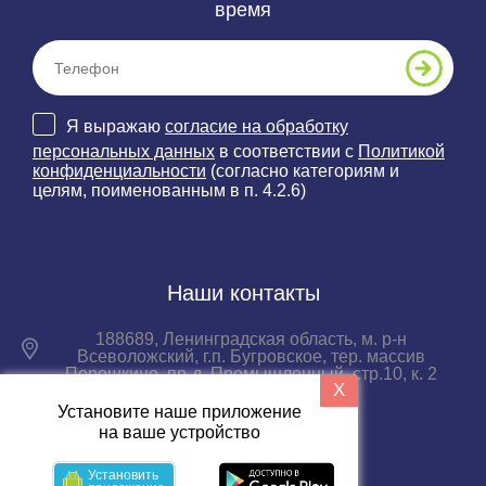
время
Я выражаю
согласие на обработку
персональных данных
в соответствии с
Политикой
конфиденциальности
(согласно категориям и
целям, поименованным в п. 4.2.6)
Наши контакты
188689, Ленинградская область, м. р-н
Всеволожский, г.п. Бугровское, тер. массив
Порошкино, пр-д. Промышленный, стр.10, к. 2
X
Установите наше приложение
+7 (812) 33-66-999
на ваше устройство
Пн-пт с 09:00 до 18:00
Установить