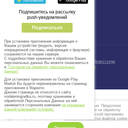
приложение
Подпишитесь на рассылку
push-уведомлений
Подписаться
При установке приложения информация о
Вашем устройстве (модель, версия
операционной системы, информация о браузере)
сохраняется на нашем сервере.
С подробностями хранения и обработки Ваших
© 2025 - 2026 Завод “Водный Мир” ИНН 7838111696
персональных данных Вы можете ознакомиться
Политика конфиденциальности
в
"Согласии на обработку персональных
данных"
Создать сайт
в Мегагрупп.ру
Для установки приложения из Google Play
Market Вы будете перенаправлены на страницу
приложения в Маркете.
Данная страница не относится к сайту
vodaleningradka.ru, поэтому хранением и
обработкой Персональных Данных на ней
занимается сторонняя компания
на указанных
Этот сайт использует файлы cookie и метаданные. Продолжая
данной компанией условиях.
просматривать его, Вы выражаете свое согласие на обработку
персональных данных с использованием метрической программы
Яндекс.Метрика в соответствии с
Политикой обработки файлов cookie
Продолжить