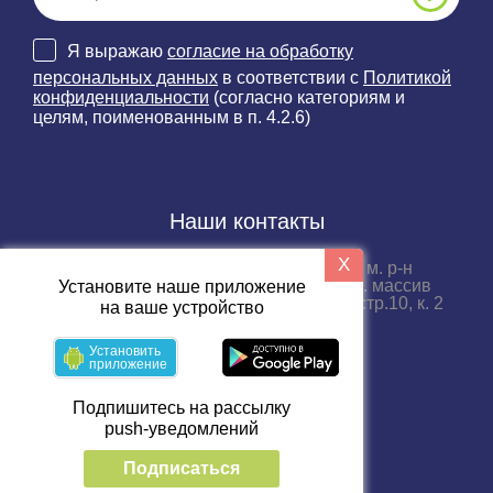
Я выражаю
согласие на обработку
персональных данных
в соответствии с
Политикой
конфиденциальности
(согласно категориям и
целям, поименованным в п. 4.2.6)
Наши контакты
X
188689, Ленинградская область, м. р-н
Всеволожский, г.п. Бугровское, тер. массив
Установите наше приложение
Порошкино, пр-д. Промышленный, стр.10, к. 2
на ваше устройство
+7 (812) 33-66-999
Установить
приложение
Пн-пт с 09:00 до 18:00
Подпишитесь на рассылку
push-уведомлений
Подписаться