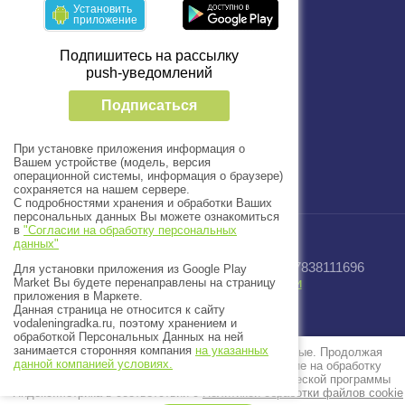
Установить
+7 (812) 33-66-999
приложение
Пн-пт с 09:00 до 18:00
Подпишитесь на рассылку
push-уведомлений
Подписаться
При установке приложения информация о
Вашем устройстве (модель, версия
операционной системы, информация о браузере)
сохраняется на нашем сервере.
С подробностями хранения и обработки Ваших
персональных данных Вы можете ознакомиться
в
"Согласии на обработку персональных
данных"
© 2025 - 2026 Завод “Водный Мир” ИНН 7838111696
Для установки приложения из Google Play
Политика конфиденциальности
Market Вы будете перенаправлены на страницу
приложения в Маркете.
Данная страница не относится к сайту
Создать сайт
в Мегагрупп.ру
vodaleningradka.ru, поэтому хранением и
обработкой Персональных Данных на ней
занимается сторонняя компания
на указанных
Этот сайт использует файлы cookie и метаданные. Продолжая
данной компанией условиях.
просматривать его, Вы выражаете свое согласие на обработку
персональных данных с использованием метрической программы
Яндекс.Метрика в соответствии с
Политикой обработки файлов cookie