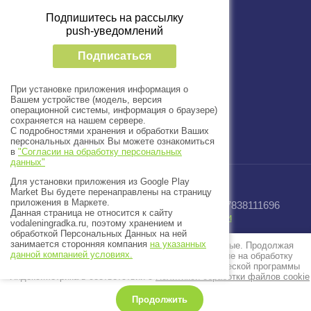
+7 (812) 33-66-999
Подпишитесь на рассылку
Пн-пт с 09:00 до 18:00
push-уведомлений
Подписаться
При установке приложения информация о
Вашем устройстве (модель, версия
операционной системы, информация о браузере)
сохраняется на нашем сервере.
С подробностями хранения и обработки Ваших
персональных данных Вы можете ознакомиться
в
"Согласии на обработку персональных
данных"
Для установки приложения из Google Play
Market Вы будете перенаправлены на страницу
приложения в Маркете.
© 2025 - 2026 Завод “Водный Мир” ИНН 7838111696
Данная страница не относится к сайту
Политика конфиденциальности
vodaleningradka.ru, поэтому хранением и
обработкой Персональных Данных на ней
Создать сайт
в Мегагрупп.ру
занимается сторонняя компания
на указанных
Этот сайт использует файлы cookie и метаданные. Продолжая
данной компанией условиях.
просматривать его, Вы выражаете свое согласие на обработку
персональных данных с использованием метрической программы
Яндекс.Метрика в соответствии с
Политикой обработки файлов cookie
Продолжить