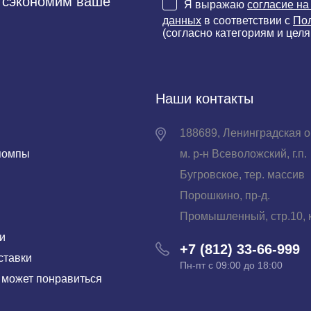
и сэкономим ваше
Я выражаю
согласие на
данных
в соответствии с
По
(согласно категориям и целя
Наши контакты
188689, Ленинградская о
помпы
м. р-н Всеволожский, г.п.
Бугровское, тер. массив
Порошкино, пр-д.
Промышленный, стр.10, к
и
+7 (812) 33-66-999
ставки
Пн-пт с 09:00 до 18:00
 может понравиться