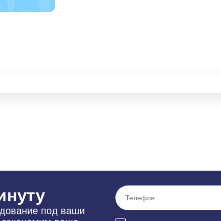
инуту
удование под ваши