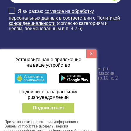
Я выражаю
согласие на обработку
персональных данных
в соответствии с
Политикой
конфиденциальности
(согласно категориям и
целям, поименованным в п. 4.2.6)
X
Наши контакты
Установите наше приложение
на ваше устройство
188689, Ленинградская область, м. р-н
Всеволожский, г.п. Бугровское, тер. массив
Установить
Порошкино, пр-д. Промышленный, стр.10, к. 2
приложение
+7 (812) 33-66-999
Подпишитесь на рассылку
Пн-пт с 09:00 до 18:00
push-уведомлений
Подписаться
При установке приложения информация о
Вашем устройстве (модель, версия
операционной системы, информация о браузере)